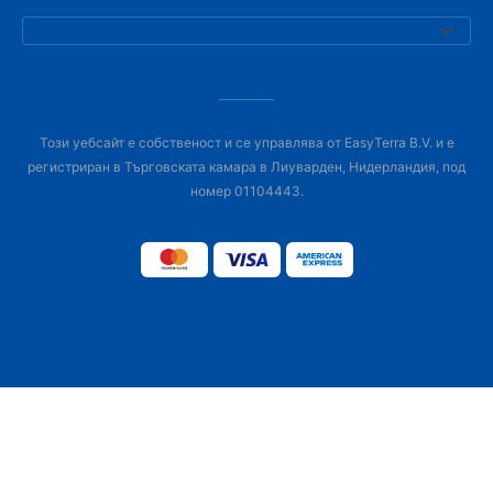
Този уебсайт е собственост и се управлява от EasyTerra B.V. и е
регистриран в Търговската камара в Лиуварден, Нидерландия, под
номер 01104443.