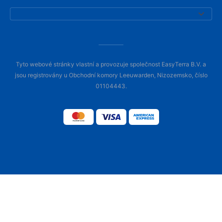
Tyto webové stránky vlastní a provozuje společnost EasyTerra B.V. a
jsou registrovány u Obchodní komory Leeuwarden, Nizozemsko, číslo
01104443.