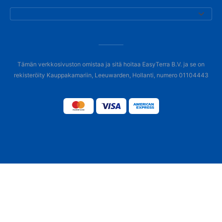
Tämän verkkosivuston omistaa ja sitä hoitaa EasyTerra B.V. ja se on
rekisteröity Kauppakamariin, Leeuwarden, Hollanti, numero 01104443