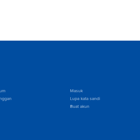
mum
Masuk
anggan
Lupa kata sandi
Buat akun