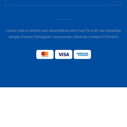
Laman web ini dimiliki dan dikendalikan oleh EasyTerra BV dan berdaftar
dengan Dewan Perniagaan Leeuwarden, Belanda, nombor 01104443