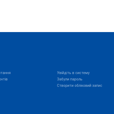
итання
Увійдіть в систему
єнтів
Забули пароль
Створити обліковий запис