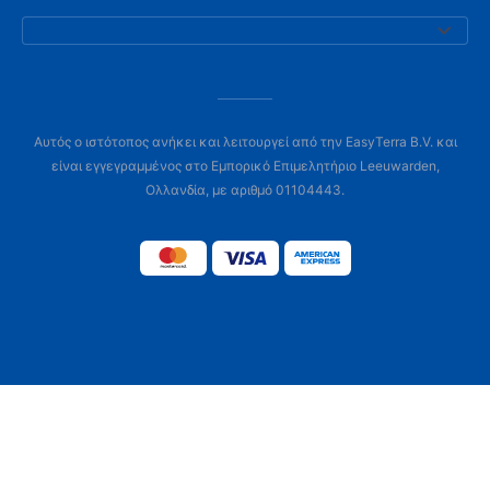
Αυτός ο ιστότοπος ανήκει και λειτουργεί από την EasyTerra B.V. και
είναι εγγεγραμμένος στο Εμπορικό Επιμελητήριο Leeuwarden,
Ολλανδία, με αριθμό 01104443.