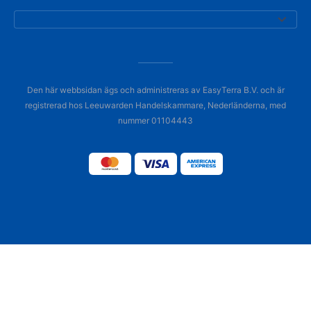
Den här webbsidan ägs och administreras av EasyTerra B.V. och är
registrerad hos Leeuwarden Handelskammare, Nederländerna, med
nummer 01104443