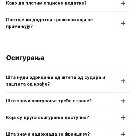
Како да платим опционе додатке?
Постоје ли додатни трошкови који се
примењују?
Осигурања
Шта нуди одрицање од штете од судара и
заштита од крађе?
Шта значи осигурање треће стране?
Која су друга осигурања доступна?
Шта значи надокнада за франшизу?