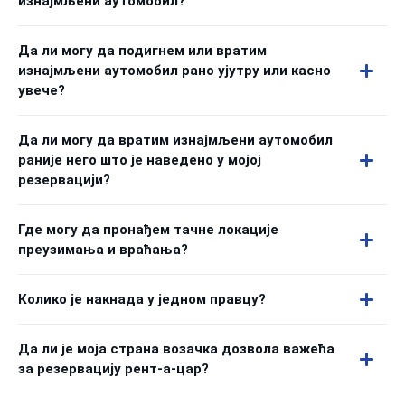
изнајмљени аутомобил?
Да ли могу да подигнем или вратим
изнајмљени аутомобил рано ујутру или касно
увече?
Да ли могу да вратим изнајмљени аутомобил
раније него што је наведено у мојој
резервацији?
Где могу да пронађем тачне локације
преузимања и враћања?
Колико је накнада у једном правцу?
Да ли је моја страна возачка дозвола важећа
за резервацију рент-а-цар?