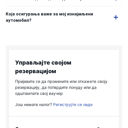
Која осигурања важе за мој изнајмљени
аутомобил?
Управљајте својом
резервацијом
Пријавите се да промените или откажете своју
резервацију, да потврдите понуду или да
одштампате свој ваучер
Још немате налог?
Региструјте се овде