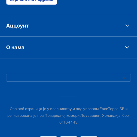
Аццоунт
О нама
Ова веб страница је у власништву и под управом ЕасиТерра БВ и
регистрована је при Привредној комори Леуварден, Холандија, број
01104443