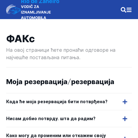
Rio de Žaneiro
VODIČ ZA
IZNAMLJIVANJE
AUTOMOBILA
ФАКс
На овој страници ћете пронаћи одговоре на
најчешће постављана питања.
Моја резервација/резервација
Када ће моја резервација бити потврђена?
Нисам добио потврду. шта да радим?
Како могу да променим или откажем своју