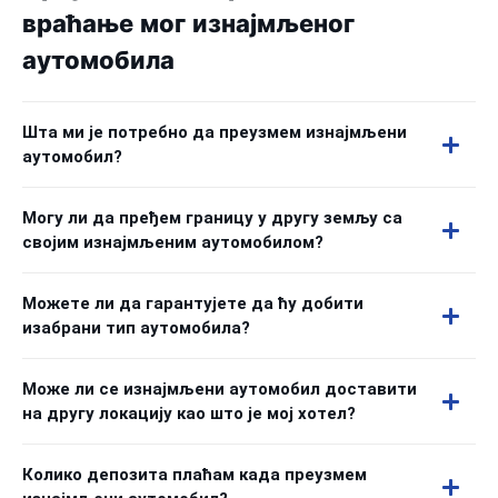
враћање мог изнајмљеног
аутомобила
Шта ми је потребно да преузмем изнајмљени
аутомобил?
Могу ли да пређем границу у другу земљу са
својим изнајмљеним аутомобилом?
Можете ли да гарантујете да ћу добити
изабрани тип аутомобила?
Може ли се изнајмљени аутомобил доставити
на другу локацију као што је мој хотел?
Колико депозита плаћам када преузмем