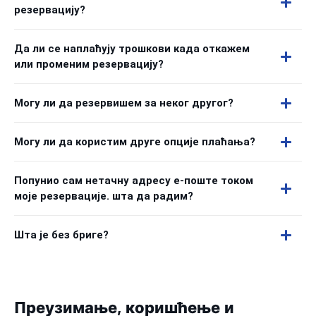
резервацију?
Да ли се наплаћују трошкови када откажем
или променим резервацију?
Могу ли да резервишем за неког другог?
Могу ли да користим друге опције плаћања?
Попунио сам нетачну адресу е-поште током
моје резервације. шта да радим?
Шта је без бриге?
Преузимање, коришћење и