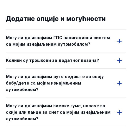
Додатне опције и могућности
Могу ли да изнајмим ГПС навигациони систем
са мојим изнајмљеним аутомобилом?
Колики су трошкови за додатног возача?
Могу ли да изнајмим ауто седиште за своју
бебу/дете са мојим изнајмљеним
аутомобилом?
Могу ли да изнајмим зимске гуме, носаче за
скије или ланце за снег са мојим изнајмљеним
аутомобилом?