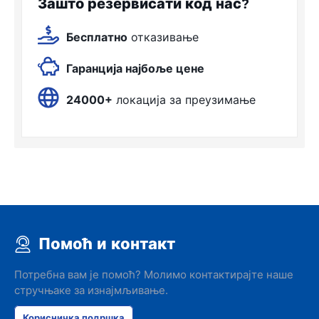
Зашто резервисати код нас?
Бесплатно
отказивање
Гаранција најбоље цене
24000+
локација за преузимање
Помоћ и контакт
Потребна вам је помоћ? Молимо контактирајте наше
стручњаке за изнајмљивање.
Корисничка подршка