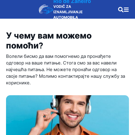
Rio de Žaneiro
VODIČ ZA
IZNAMLJIVANJE
AUTOMOBILA
У чему вам можемо
помоћи?
Волели бисмо да вам помогнемо да пронађете
одговор на ваше питање. Стога смо за вас навели
најчешћа питања. Не можете пронаћи одговор на
своје питање? Молимо контактирајте нашу службу за
кориснике.