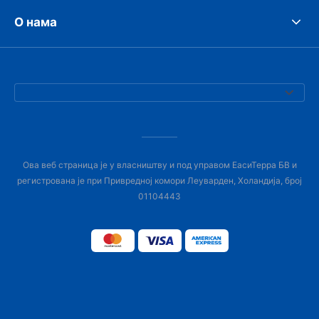
О нама
Ова веб страница је у власништву и под управом ЕасиТерра БВ и
регистрована је при Привредној комори Леуварден, Холандија, број
01104443