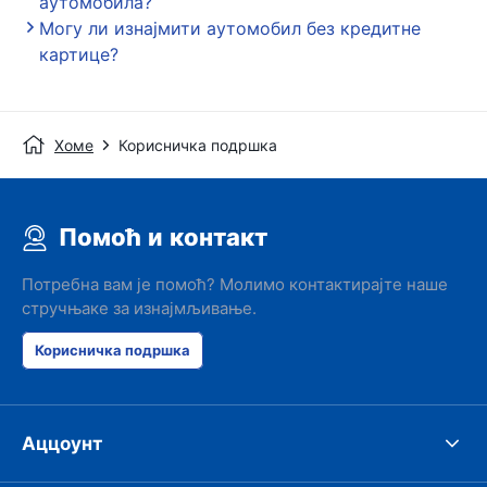
аутомобила?
Могу ли изнајмити аутомобил без кредитне
картице?
Хоме
Корисничка подршка
Помоћ и контакт
Потребна вам је помоћ? Молимо контактирајте наше
стручњаке за изнајмљивање.
Корисничка подршка
Аццоунт