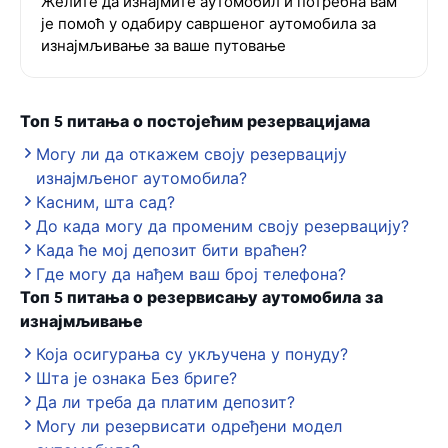
Желите да изнајмите аутомобил и потребна вам
је помоћ у одабиру савршеног аутомобила за
изнајмљивање за ваше путовање
Топ 5 питања о постојећим резервацијама
Могу ли да откажем своју резервацију
изнајмљеног аутомобила?
Касним, шта сад?
До када могу да променим своју резервацију?
Када ће мој депозит бити враћен?
Где могу да нађем ваш број телефона?
Топ 5 питања о резервисању аутомобила за
изнајмљивање
Која осигурања су укључена у понуду?
Шта је ознака Без бриге?
Да ли треба да платим депозит?
Могу ли резервисати одређени модел