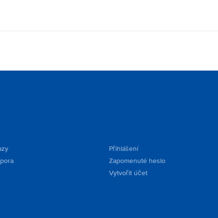
azy
Přihlášení
dpora
Zapomenuté heslo
Vytvořit účet