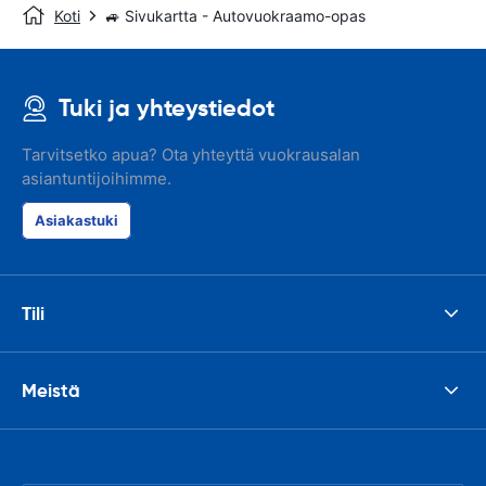
Koti
🚙 Sivukartta - Autovuokraamo-opas
Tuki ja yhteystiedot
Tarvitsetko apua? Ota yhteyttä vuokrausalan
asiantuntijoihimme.
Asiakastuki
Tili
Meistä