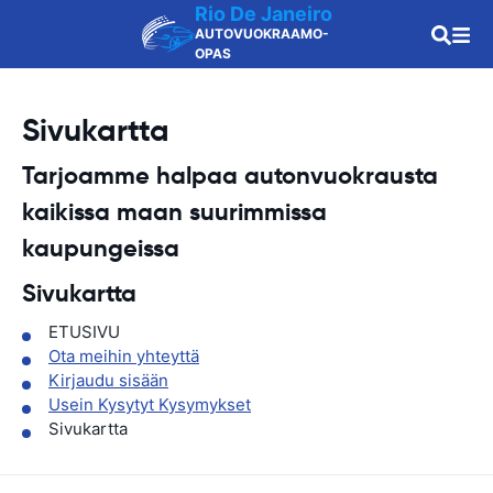
Rio De Janeiro
AUTOVUOKRAAMO-
OPAS
Sivukartta
Tarjoamme halpaa autonvuokrausta
kaikissa maan
suurimmissa
kaupungeissa
Sivukartta
ETUSIVU
Ota meihin yhteyttä
Kirjaudu sisään
Usein Kysytyt Kysymykset
Sivukartta